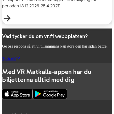
perioden 13.12.2026-25.4.2027.
Vad tycker du om vr.fi webbplatsen?
Ge oss respons så att vi tillsammans kan göra den här sidan bättre.
Tyck till
,
Öppnas i en ny flik
Med VR Matkalla-appen har du
biljetterna alltid med dig