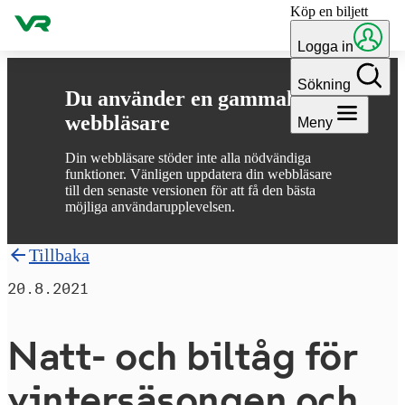
Köp en biljett
Gå till innehållet
Logga in
Sökning
Du använder en gammal
webbläsare
Meny
Din webbläsare stöder inte alla nödvändiga
funktioner. Vänligen uppdatera din webbläsare
till den senaste versionen för att få den bästa
möjliga användarupplevelsen.
Tillbaka
20.8.2021
Natt- och biltåg för
vin­ter­sä­song­en och