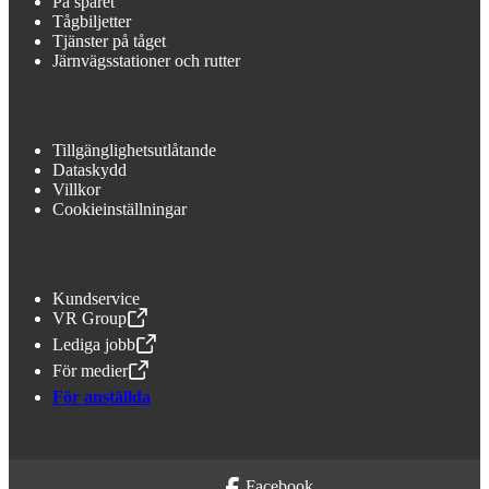
På spåret
Tågbiljetter
Tjänster på tåget
Järnvägsstationer och rutter
Tillgänglighetsutlåtande
Dataskydd
Villkor
Cookieinställningar
Kundservice
VR Group
,
Öppnas i en ny flik
Lediga jobb
,
Öppnas i en ny flik
För medier
,
Öppnas i en ny flik
För anställda
Facebook