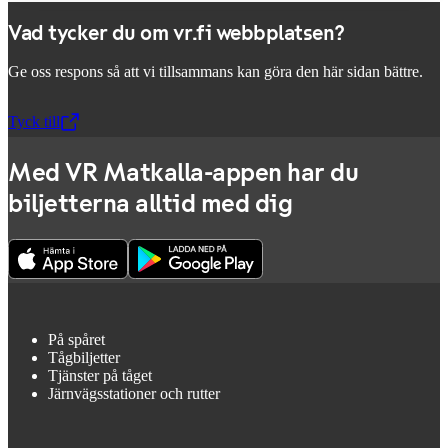
Vad tycker du om vr.fi webbplatsen?
Ge oss respons så att vi tillsammans kan göra den här sidan bättre.
Tyck till
,
Öppnas i en ny flik
Med VR Matkalla-appen har du
biljetterna alltid med dig
På spåret
Tågbiljetter
Tjänster på tåget
Järnvägsstationer och rutter