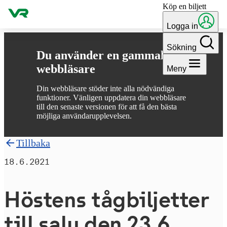
Köp en biljett
Gå till innehållet
Logga in
Sökning
Du använder en gammal
webbläsare
Meny
Din webbläsare stöder inte alla nödvändiga
funktioner. Vänligen uppdatera din webbläsare
till den senaste versionen för att få den bästa
möjliga användarupplevelsen.
Tillbaka
18.6.2021
Höstens tåg­bil­jet­ter
till salu den 23.6