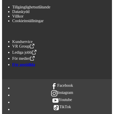
Tillgänglighetsutlåtande
Dataskydd
Villkor
Cookieinställningar
Kundservice
VR Group
,
Öppnas i en ny flik
Lediga jobb
,
Öppnas i en ny flik
För medier
,
Öppnas i en ny flik
För anställda
Facebook
Instagram
Youtube
TikTok