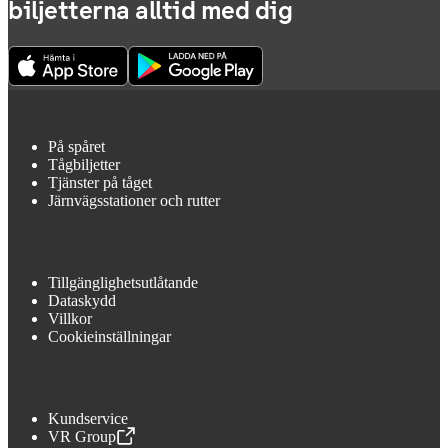
biljetterna alltid med dig
På spåret
Tågbiljetter
Tjänster på tåget
Järnvägsstationer och rutter
Tillgänglighetsutlåtande
Dataskydd
Villkor
Cookieinställningar
Kundservice
VR Group
,
Öppnas i en ny flik