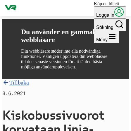
Köp en biljett
Gå till innehållet
Logga in
Sökning
Du använder en gammal
webbläsare
Meny
Din webbläsare stöder inte alla nödvändiga
funktioner. Vänligen uppdatera din webbläsare
till den senaste versionen för att få den bästa
möjliga användarupplevelsen.
Tillbaka
8.6.2021
Kisko­bus­sivu­o­rot
korvataan linja-