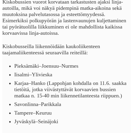
Kiskobussien vuorot korvataan tarkastusten ajaksi linja-
autoilla, mikä voi näkyä pidempinä matka-aikoina sekä
muutoksina palvelutasossa ja esteettömyydessä.
Esimerkiksi polkupyörän ja lastenvaunujen kuljettaminen
tai pyörätuolilla liikkuminen ei ole mahdollista kaikissa
korvaavissa linja-autoissa.
Kiskobusseilla liikennöidään kaukoliikenteen
taajamaliikenteessä seuraavilla reiteillä:
Pieksämäki–Joensuu–Nurmes
Iisalmi–Ylivieska
Karjaa–Hanko (Lappohjan kohdalla on 11.6. saakka
tietöitä, jotka viivästyttävät korvaavien bussien
matkaa n. 15-40 min liikennetilanteesta riippuen.)
Savonlinna–Parikkala
Tampere–Keuruu
Jyväskylä–Seinäjoki