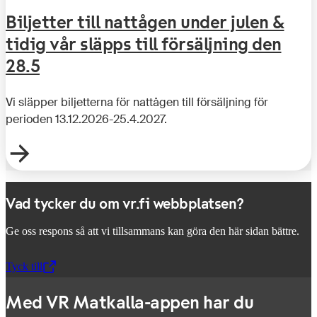
Biljetter till nattågen under julen &
tidig vår släpps till försäljning den
28.5
Vi släpper biljetterna för nattågen till försäljning för
perioden 13.12.2026-25.4.2027.
Vad tycker du om vr.fi webbplatsen?
Ge oss respons så att vi tillsammans kan göra den här sidan bättre.
Tyck till
,
Öppnas i en ny flik
Med VR Matkalla-appen har du