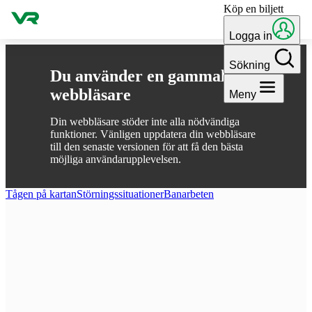
Köp en biljett
Gå till innehållet
Logga in
Sökning
Du använder en gammal
webbläsare
Meny
Din webbläsare stöder inte alla nödvändiga
funktioner. Vänligen uppdatera din webbläsare
till den senaste versionen för att få den bästa
möjliga användarupplevelsen.
Tågen på kartan
Störnings­situationer
Ban­arbeten