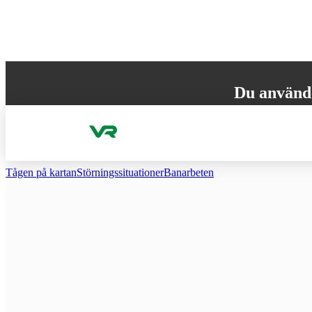
Gå till innehållet
Du använd
Din webbläsare st
versionen för att
Tågen på kartan
Störnings­situationer
Ban­arbeten