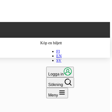
 till den senaste
Köp en biljett
FI
EN
SV
Logga in
Sökning
Meny