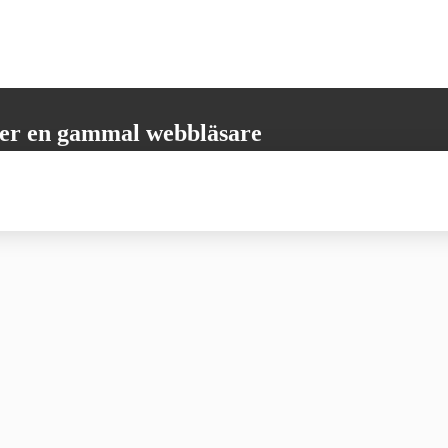
er en gammal webbläsare
öder inte alla nödvändiga funktioner. Vänligen uppdatera din webbläsare
 få den bästa möjliga användarupplevelsen.