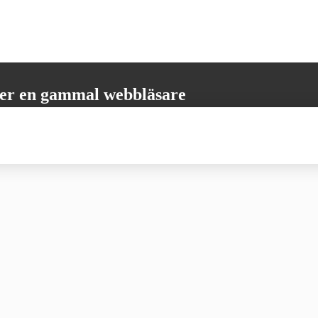
er en gammal webbläsare
öder inte alla nödvändiga funktioner. Vänligen uppdatera din webbläsare
 få den bästa möjliga användarupplevelsen.