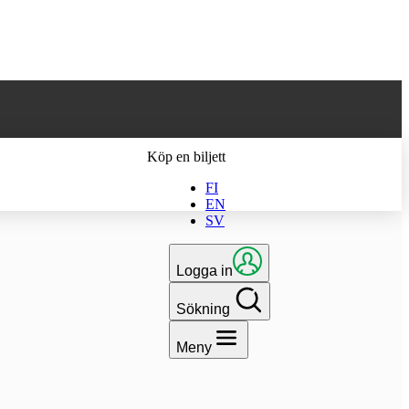
 till den senaste
Köp en biljett
FI
EN
SV
Logga in
Sökning
Meny