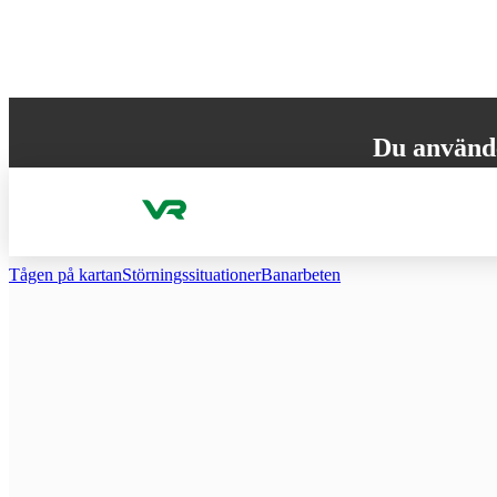
Gå till innehållet
Du använd
Din webbläsare st
versionen för att
Tågen på kartan
Störnings­situationer
Ban­arbeten