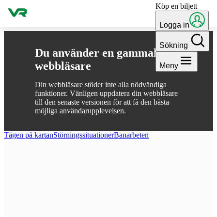
Köp en biljett
Gå till innehållet
Logga in
Sökning
Du använder en gammal
webbläsare
Meny
Din webbläsare stöder inte alla nödvändiga
funktioner. Vänligen uppdatera din webbläsare
till den senaste versionen för att få den bästa
möjliga användarupplevelsen.
Tågen på kartan
Störnings­situationer
Ban­arbeten