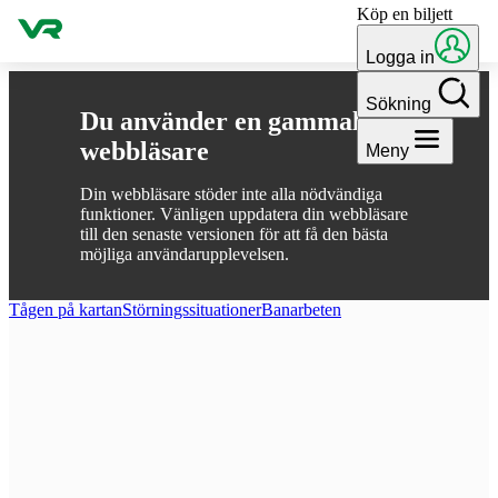
Köp en biljett
Gå till innehållet
Logga in
Sökning
Du använder en gammal
webbläsare
Meny
Din webbläsare stöder inte alla nödvändiga
funktioner. Vänligen uppdatera din webbläsare
till den senaste versionen för att få den bästa
möjliga användarupplevelsen.
Tågen på kartan
Störnings­situationer
Ban­arbeten