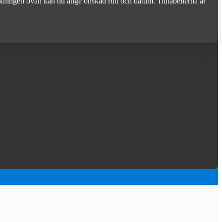
 sökningen ovan kan du ange önskad rutt och datum. Tidtabellerna är