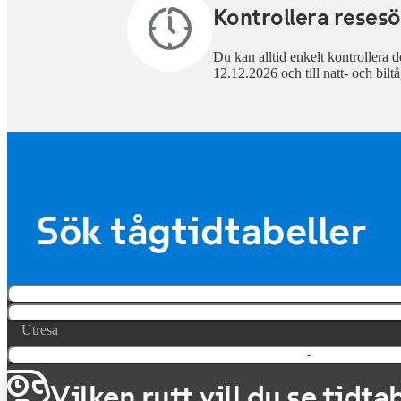
Kontrollera resesö
Du kan alltid enkelt kontrollera de
12.12.2026 och till natt- och biltå
Sök tågtidtabeller
Utresa
-
Vilken rutt vill du se tidta