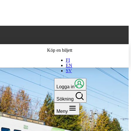
 till den senaste
Köp en biljett
FI
EN
SV
Logga in
Sökning
Meny