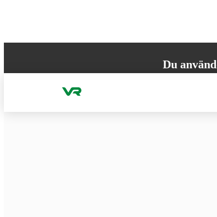
Gå till innehållet
Du använd
Din webbläsare st
versionen för att