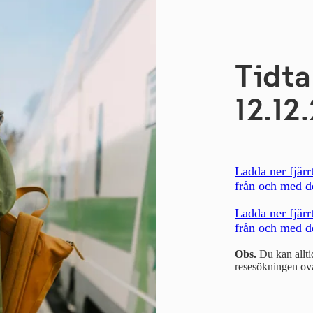
Tidta
12.12
Ladda ner fjärrt
från och med de
Ladda ner fjärrt
från och med d
Obs.
Du kan alltid
resesökningen ov