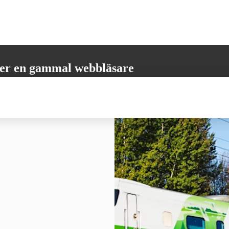
er en gammal webbläsare
öder inte alla nödvändiga funktioner. Vänligen uppdatera din webbläsare
 få den bästa möjliga användarupplevelsen.