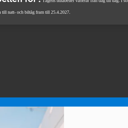
Tågens tidtabeller varierar från dag till dag. I
till natt- och biltåg fram till 25.4.2027.