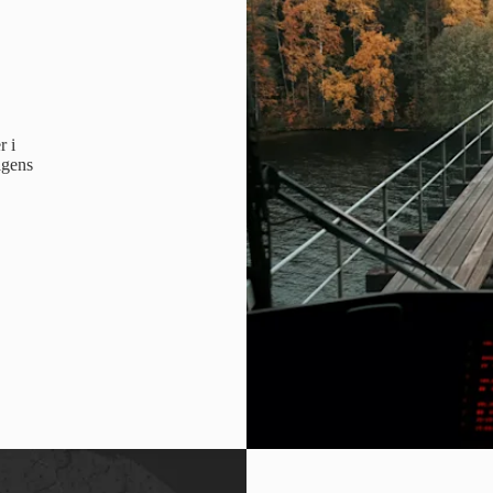
r i
ågens