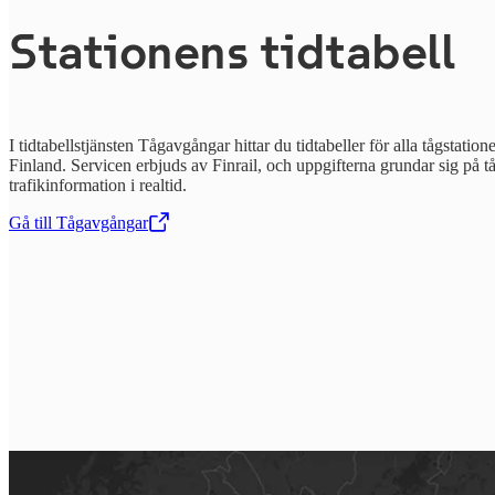
Stationens tidtabell
I tidtabellstjänsten Tågavgångar hittar du tidtabeller för alla tågstatione
Finland. Servicen erbjuds av Finrail, och uppgifterna grundar sig på t
trafikinformation i realtid.
Gå till Tågavgångar
,
Öppnas i en ny flik