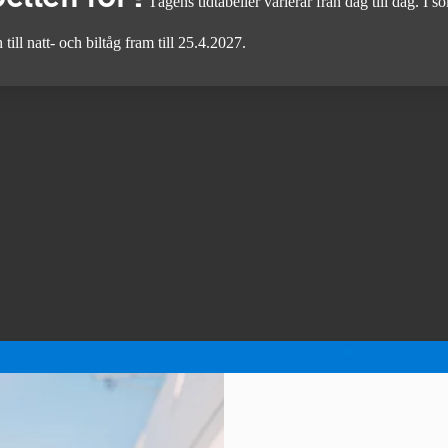
Tågens tidtabeller varierar från dag till dag. I
till natt- och biltåg fram till 25.4.2027.