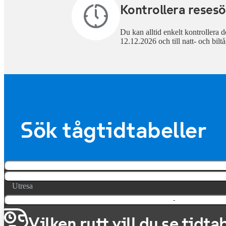
Kontrollera resesö
Du kan alltid enkelt kontrollera de
12.12.2026 och till natt- och biltå
Sök tågtidtabeller
Utresa
-
Vilken rutt vill du se tidta