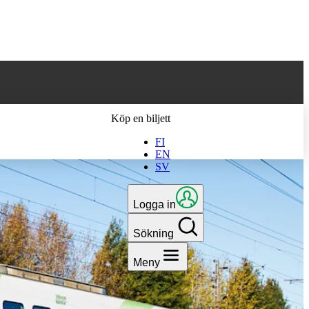
 till den senaste
Köp en biljett
FI
EN
SV
Logga in
Sökning
Meny