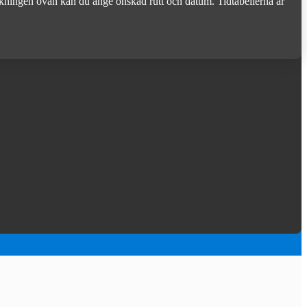
 sökningen ovan kan du ange önskad rutt och datum. Tidtabellerna är