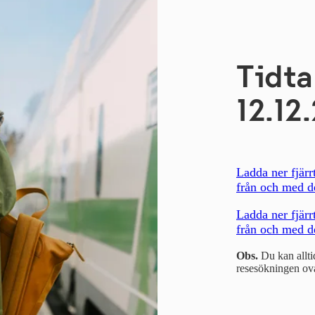
Tidta
12.12
Ladda ner fjärrt
från och med de
Ladda ner fjärrt
från och med d
Obs.
Du kan alltid
resesökningen ov