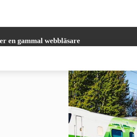
er en gammal webbläsare
öder inte alla nödvändiga funktioner. Vänligen uppdatera din webbläsare
 få den bästa möjliga användarupplevelsen.