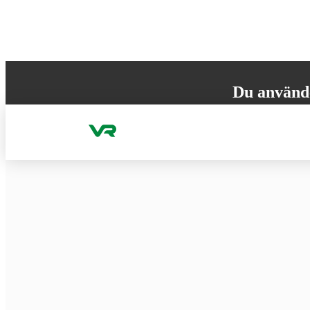
Gå till innehållet
Du använd
Din webbläsare st
versionen för att