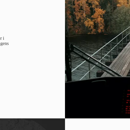
r i
ågens