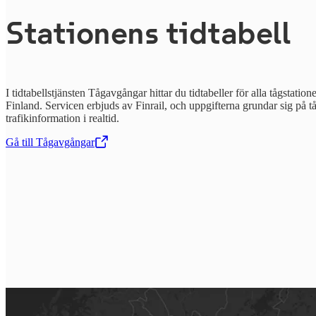
Stationens tidtabell
I tidtabellstjänsten Tågavgångar hittar du tidtabeller för alla tågstatione
Finland. Servicen erbjuds av Finrail, och uppgifterna grundar sig på t
trafikinformation i realtid.
Gå till Tågavgångar
,
Öppnas i en ny flik