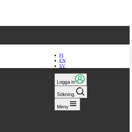
 till den senaste
FI
EN
SV
Logga in
Sökning
Meny