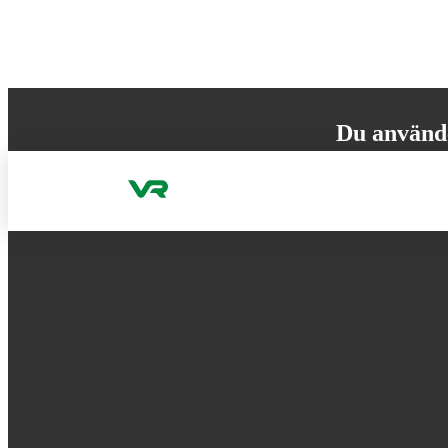
Gå till innehållet
Du använd
Din webbläsare st
versionen för att