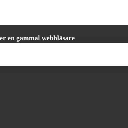
er en gammal webbläsare
öder inte alla nödvändiga funktioner. Vänligen uppdatera din webbläsare
 få den bästa möjliga användarupplevelsen.