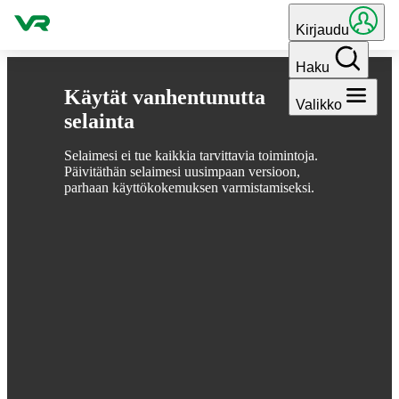
Hyppää sisältöön
Kirjaudu
Haku
Käytät vanhentunutta
Valikko
selainta
Selaimesi ei tue kaikkia tarvittavia toimintoja.
Päivitäthän selaimesi uusimpaan versioon,
parhaan käyttökokemuksen varmistamiseksi.